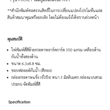
**สำนักพิมพ์ขอสงวนสิทธิ์ในการเปลี่ยนแปลงโปรโมชั่นและ
สินค้าสมนาคุณหรือยกเลิก โดยไม่ต้องแจ้งให้ทราบล่วงหน้า
คุณสมบัติ
ไพ่พิมพ์สี่สีด้วยกระดาษอาร์ตการ์ด 350 แกรม เคลือบด้าน
กันน้ำทั้งสองด้าน
ขนาด 6.3x8.8 ซม.
ขอบฟลอยด์กันน้ำ (สีทอง)
กล่องกระดาษแข็ง (จั่วปัง) หนา 3 มิลลิเมตร กล่องแบบสวม
ประกบ จัดพิมพ์สี่สี
Specification