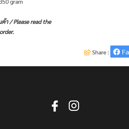
r 350 gram
นค้า /
Please read the
order.
Fa
Share :