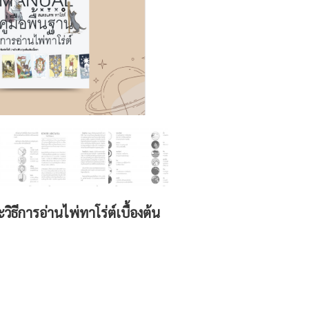
ธีการอ่านไพ่ทาโร่ต์เบื้องต้น