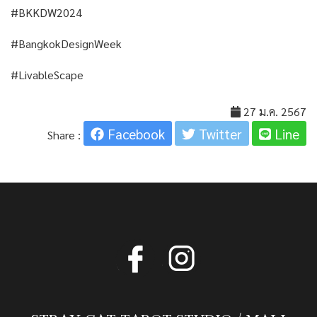
#BKKDW2024
#BangkokDesignWeek
#LivableScape
27 ม.ค. 2567
Facebook
Twitter
Line
Share :