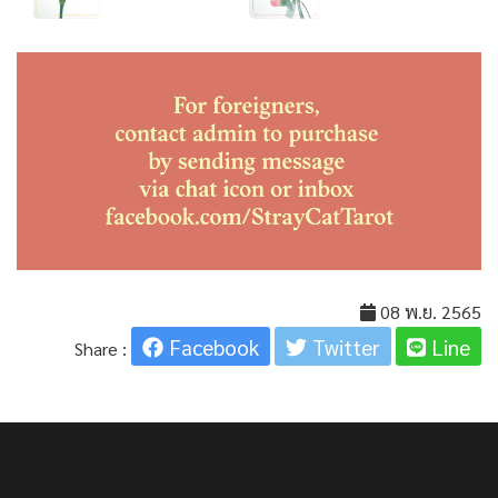
08 พ.ย. 2565
Facebook
Twitter
Line
Share :